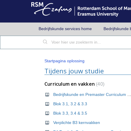
Bedrijfskunde services home
Bedrijfskunde 
Startpagina oplossing
Tijdens jouw studie
Curriculum en vakken
40
Bedrijfskunde en Premaster Curriculum overz
Blok 3.1, 3.2 & 3.3
Blok 3.3, 3.4 & 3.5
Verplichte B3 kernvakken