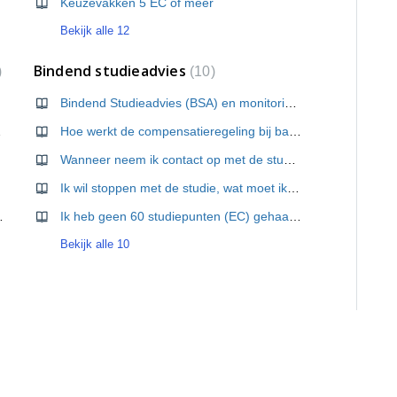
Keuzevakken 5 EC of meer
Bekijk alle 12
Bindend studieadvies
10
Bindend Studieadvies (BSA) en monitoring van studievoortgang Bachelor 1
ansing?
Hoe werkt de compensatieregeling bij bachelor 1?
ets?
Wanneer neem ik contact op met de studieadviseurs?
aan?
Ik wil stoppen met de studie, wat moet ik doen?
een online toets?
Ik heb geen 60 studiepunten (EC) gehaald dit collegejaar, krijg ik dan gelijk een negatief bindend studieadvies?
Bekijk alle 10