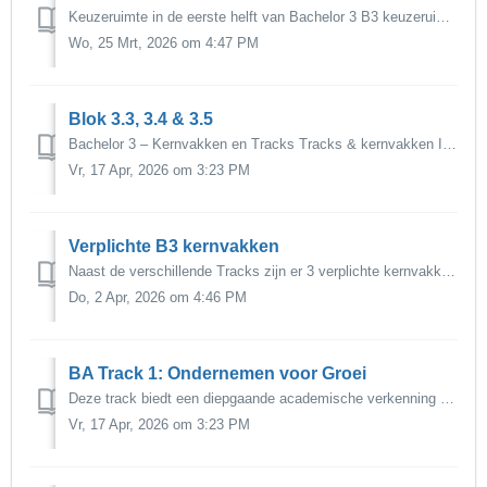
Keuzeruimte in de eerste helft van Bachelor 3 B3 keuzeruimte In de eerste helft van Bachelor 3 stel je zelf een programma samen van in totaal 30 EC. Je ...
Wo, 25 Mrt, 2026 om 4:47 PM
Blok 3.3, 3.4 & 3.5
Bachelor 3 – Kernvakken en Tracks Tracks & kernvakken In de tweede helft van Bachelor 3 volg je drie kernvakken en een van de drie Tracks (in blokke...
Vr, 17 Apr, 2026 om 3:23 PM
Verplichte B3 kernvakken
Naast de verschillende Tracks zijn er 3 verplichte kernvakken voor alle studenten in Bachelor 3. Hieronder vind je een korte beschrijving van elk vak. Voo...
Do, 2 Apr, 2026 om 4:46 PM
BA Track 1: Ondernemen voor Groei
Deze track biedt een diepgaande academische verkenning van ondernemerschap als een proces van innovatie, nieuwe waardecreatie en organisatorische trans...
Vr, 17 Apr, 2026 om 3:23 PM