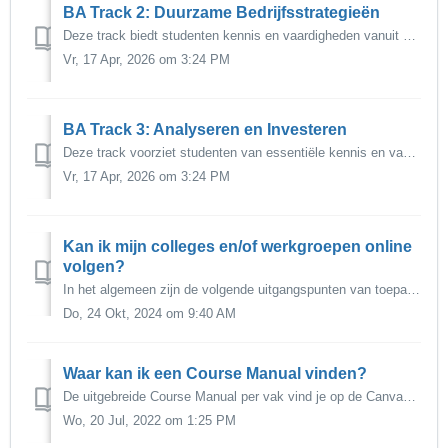
BA Track 2: Duurzame Bedrijfsstrategieën
Deze track biedt studenten kennis en vaardigheden vanuit een marketing- en logistiekperspectief. De focus ligt op het ondersteunen van besluitvorming d...
Vr, 17 Apr, 2026 om 3:24 PM
BA Track 3: Analyseren en Investeren
Deze track voorziet studenten van essentiële kennis en vaardigheden op het gebied van accounting en financiën. Studenten leren de belangrijkste kenmerk...
Vr, 17 Apr, 2026 om 3:24 PM
Kan ik mijn colleges en/of werkgroepen online
volgen?
In het algemeen zijn de volgende uitgangspunten van toepassing op het onderwijs bij RSM: De meeste colleges worden op de campus gegeven. Sommige vakke...
Do, 24 Okt, 2024 om 9:40 AM
Waar kan ik een Course Manual vinden?
De uitgebreide Course Manual per vak vind je op de Canvas pagina van het betreffende vak. Bekijk dit filmpje voor uitleg over de inhoud van de Course Manual...
Wo, 20 Jul, 2022 om 1:25 PM