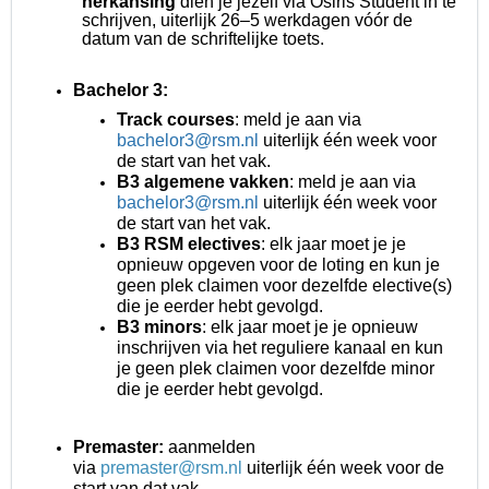
herkansing
dien je jezelf via Osiris Student in te
schrijven, uiterlijk 26–5 werkdagen vóór de
datum van de schriftelijke toets.
Bachelor 3:
Track courses
: meld je aan via
bachelor3@rsm.nl
uiterlijk één week voor
de start van het vak.
B3 algemene vakken
: meld je aan via
bachelor3@rsm.nl
uiterlijk één week voor
de start van het vak.
B3 RSM electives
: elk jaar moet je je
opnieuw opgeven voor de loting en kun je
geen plek claimen voor dezelfde elective(s)
die je eerder hebt gevolgd.
B3 minors
: elk jaar moet je je opnieuw
inschrijven via het reguliere kanaal en kun
je geen plek claimen voor dezelfde minor
die je eerder hebt gevolgd.
Premaster:
aanmelden
via
premaster@rsm.nl
uiterlijk één week voor de
start van dat vak.