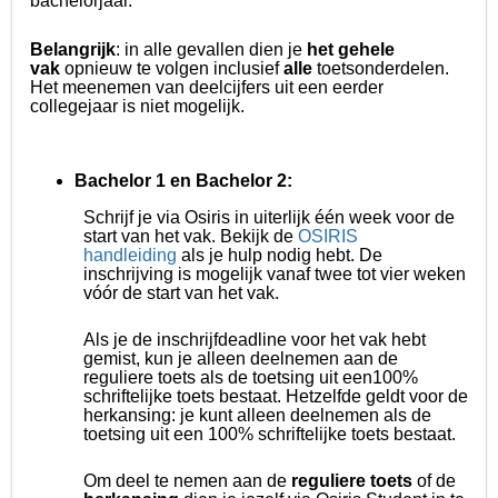
bachelorjaar.
Belangrijk
:
in alle gevallen dien je
het gehele
vak
opnieuw te volgen inclusief
alle
toetsonderdelen.
Het meenemen van deelcijfers uit een eerder
collegejaar is niet mogelijk.
Bachelor 1 en Bachelor 2:
S
chrijf je via Osiris in uiterlijk één week voor de
start van het vak. Bekijk de
OSIRIS
handleiding
als je hulp nodig hebt. De
inschrijving is mogelijk vanaf twee tot vier weken
vóór de start van het vak.
Als je de inschrijfdeadline voor het vak hebt
gemist, kun je alleen deelnemen aan de
reguliere toets als de toetsing uit een100%
schriftelijke toets bestaat. Hetzelfde geldt voor de
herkansing: je kunt alleen deelnemen als de
toetsing uit een 100% schriftelijke toets bestaat.
Om deel te nemen aan de
reguliere toets
of de