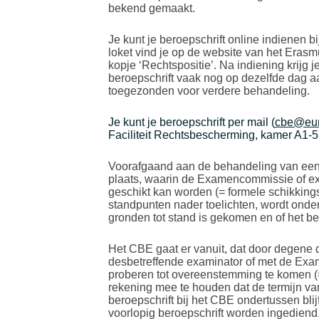
bekend gemaakt.
Je kunt je beroepschrift online indienen b
loket vind je op de website van het Era
kopje ‘Rechtspositie’. Na indiening krijg 
beroepschrift vaak nog op dezelfde dag 
toegezonden voor verdere behandeling.
Je kunt je beroepschrift per mail (
cbe@eur
Faciliteit Rechtsbescherming, kamer A1-
Voorafgaand aan de behandeling van een
plaats, waarin de Examencommissie of ex
geschikt kan worden (= formele schikking
standpunten nader toelichten, wordt onder
gronden tot stand is gekomen en of het b
Het CBE gaat er vanuit, dat door degene di
desbetreffende examinator of met de Ex
proberen tot overeenstemming te komen (=
rekening mee te houden dat de termijn v
beroepschrift bij het CBE ondertussen blij
voorlopig beroepschrift worden ingediend