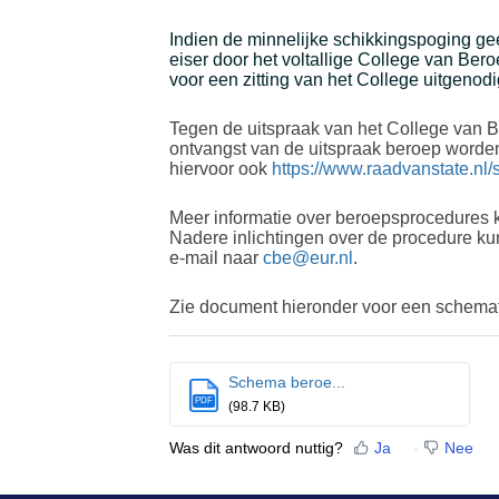
Indien de minnelijke schikkingspoging gee
eiser door het voltallige College van Be
voor een zitting van het College uitgenod
Tegen de uitspraak van het College van
ontvangst van de uitspraak beroep worden 
hiervoor ook
https://www.raadvanstate.nl
Meer informatie over beroepsprocedures 
Nadere inlichtingen over de procedure k
e-mail naar
cbe@eur.nl
.
Zie document hieronder voor een schema
Schema beroe...
PDF
(98.7 KB)
Was dit antwoord nuttig?
Ja
Nee