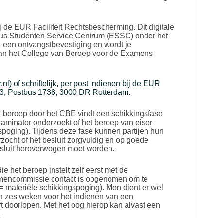
ij de EUR Faciliteit Rechtsbescherming. Dit digitale
smus Studenten Service Centrum (ESSC) onder het
je een ontvangstbevestiging en wordt je
aan het College van Beroep voor de Examens
.nl
) of schriftelijk, per post indienen bij de EUR
53, Postbus 1738, 3000 DR Rotterdam.
 beroep door het CBE vindt een schikkingsfase
aminator onderzoekt of het beroep van eiser
spoging). Tijdens deze fase kunnen partijen hun
zocht of het besluit zorgvuldig en op goede
esluit heroverwogen moet worden.
e het beroep instelt zelf eerst met de
amencommissie contact is opgenomen om te
 materiële schikkingspoging). Men dient er wel
an zes weken voor het indienen van een
ft doorlopen. Met het oog hierop kan alvast een
.