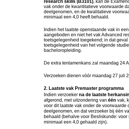
research skills (B3101)
, kan de Examenc
vak onder de kwantitatieve voorwaarde da
deelgenomen, en de kwalitatieve voorwaa
minimaal een 4,0 heeft behaald.
Indien het laatste openstaande vak in een
aangeboden
en niet het vak Advanced rese
toetsgelegenheid toegekend; in dat geval 
toetsgelegenheid van het volgende studie
bacheloropleiding.
De extra tentamenkans zal maandag 24 A
Verzoeken dienen vóór maandag 27 juli 
2.
Laatste vak Premaster programma
Indien verzoeker
na de laatste herkans
afgerond, met uitzondering van
één
vak, 
voor dit laatste vak onder de voorwaarde 
deelgenomen, en dat verzoeker bij één v
behaald
(behalve voor Besliskunde: voor s
minimaal een 4,0 gehaald zijn).