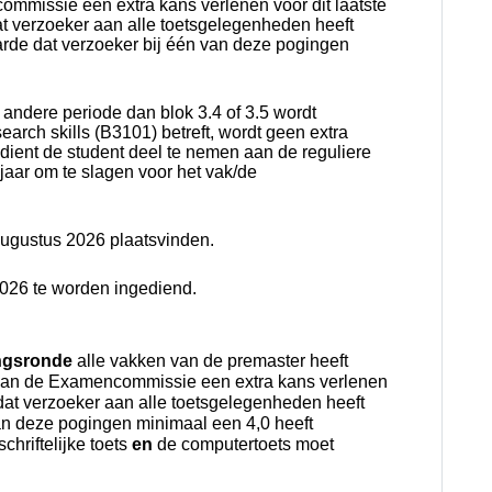
ommissie een extra kans verlenen voor dit laatste
t verzoeker aan alle toetsgelegenheden heeft
rde dat verzoeker bij één
van deze pogingen
 andere periode dan blok 3.4 of 3.5
wordt
arch skills (B3101) betreft, wordt geen extra
dient de student deel te nemen aan de reguliere
jaar om te slagen voor het vak/de
ugustus 2026 plaatsvinden.
2026 te worden ingediend.
ingsronde
alle vakken van de premaster heeft
kan de Examencommissie een extra kans verlenen
dat verzoeker aan alle toetsgelegenheden heeft
an deze pogingen minimaal een 4,0 heeft
chriftelijke toets
en
de computertoets moet