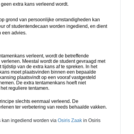
r geen extra kans verleend wordt.
op grond van persoonlijke omstandigheden kan
seur of studentendecaan worden ingediend, en dient
n een advies.
tamenkans verleent, wordt de betreffende
 verlenen. Meestal wordt de student gevraagd met
ijdstip van de extra kans af te spreken. In het
a kans moet plaatsvinden binnen een bepaalde
rkansing plaatsvindt op een vooraf vastgesteld
nemen. De extra tentamenkans hoeft niet
 het reguliere tentamen.
principe slechts eenmaal verleend. De
lenen ter verbetering van reeds behaalde vakken.
s kan ingediend worden via
Osiris Zaak
in Osiris