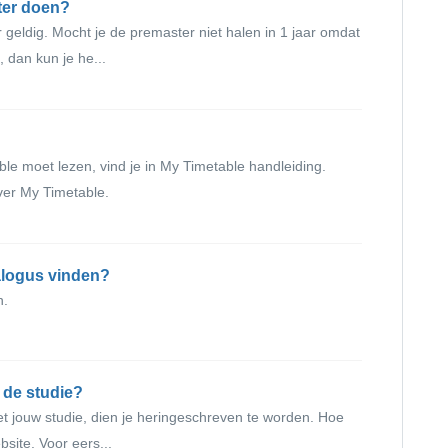
ter doen?
r geldig. Mocht je de premaster niet halen in 1 jaar omdat
, dan kun je he...
le moet lezen, vind je in My Timetable handleiding.
ver My Timetable.
alogus vinden?
n.
 de studie?
met jouw studie, dien je heringeschreven te worden. Hoe
site. Voor eers...