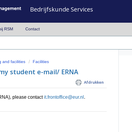
Bedrijfskunde Services
bij RSM
Contact
 and facilities
Facilities
 my student e-mail/ ERNA
Afdrukken
ERNA), please contact
it.frontoffice@eur.nl
.