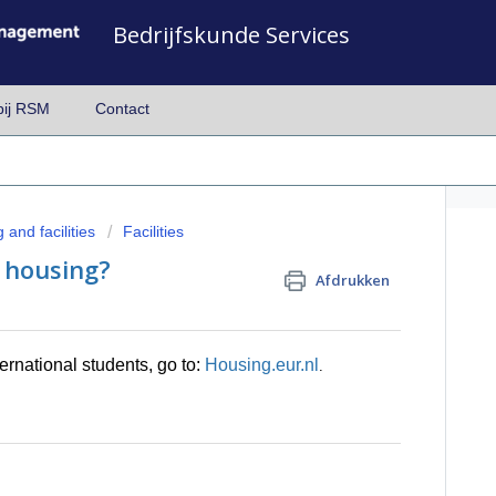
Bedrijfskunde Services
bij RSM
Contact
 and facilities
Facilities
t housing?
Afdrukken
ernational students, go to:
Housing.eur.nl
.