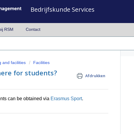
Bedrijfskunde Services
bij RSM
Contact
 and facilities
Facilities
there for students?
Afdrukken
dents can be obtained via
Erasmus Sport
.